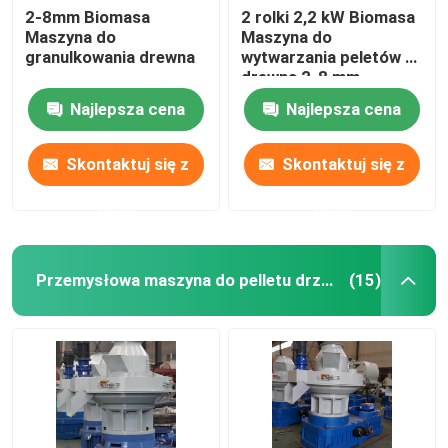
2-8mm Biomasa
2 rolki 2,2 kW Biomasa
Maszyna do
Maszyna do
granulkowania drewna
wytwarzania peletów z
drewna 2-8 mm
Najlepsza cena
Najlepsza cena
Skontaktuj się z
Skontaktuj się z
nami
nami
Przemysłowa maszyna do pelletu drzewnego
(15)