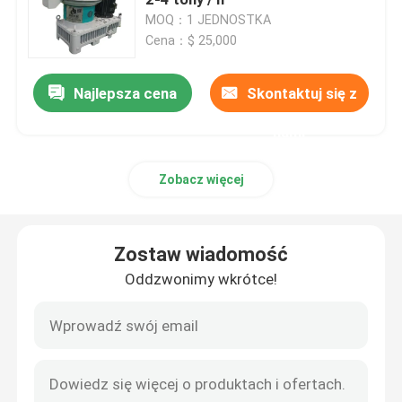
MOQ：1 JEDNOSTKA
Cena：$ 25,000
Przemysłowa maszyna do pelletu drzewnego
Najlepsza cena
Skontaktuj się z
Linia do produkcji pelletu z biomasy
nami
Maszyna do pelletu paszowego
Zobacz więcej
maszyna do rozdrabniania drewna
Zostaw wiadomość
Kruszarka młotkowa
Oddzwonimy wkrótce!
Sprzęt do suszenia biomasy
Chłodnica pelletu