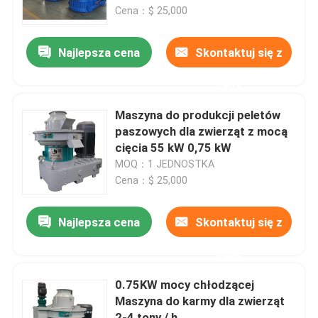
Cena：$ 25,000
O nas
Najlepsza cena
Skontaktuj się z
nami
Wycieczka po fabryce
Maszyna do produkcji peletów
Kontrola jakości
paszowych dla zwierząt z mocą
cięcia 55 kW 0,75 kW
MOQ：1 JEDNOSTKA
Skontaktuj się z nami
Cena：$ 25,000
Nowości
Najlepsza cena
Skontaktuj się z
nami
Poproś o wycenę
0.75KW mocy chłodzącej
Maszyna do karmy dla zwierząt
Maszyna do granulowania drewna z biomasy
2-4 tony / h