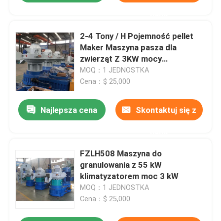
nami
2-4 Tony / H Pojemność pellet
Maker Maszyna pasza dla
zwierząt Z 3KW mocy
klimatyzatora 0,75KW
MOQ：1 JEDNOSTKA
Cena：$ 25,000
Najlepsza cena
Skontaktuj się z
nami
FZLH508 Maszyna do
granulowania z 55 kW
klimatyzatorem moc 3 kW
MOQ：1 JEDNOSTKA
Cena：$ 25,000