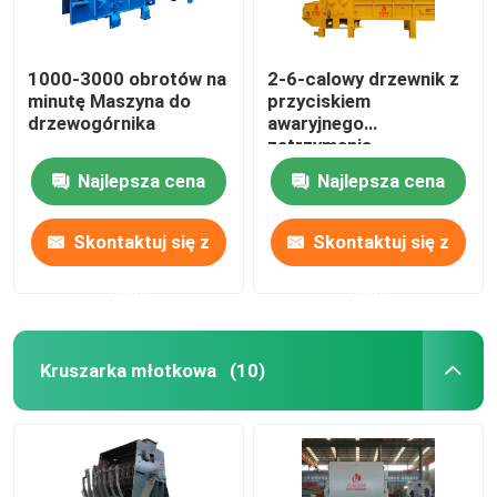
1000-3000 obrotów na
2-6-calowy drzewnik z
minutę Maszyna do
przyciskiem
drzewogórnika
awaryjnego
zatrzymania
Najlepsza cena
Najlepsza cena
Skontaktuj się z
Skontaktuj się z
nami
nami
Kruszarka młotkowa
(10)