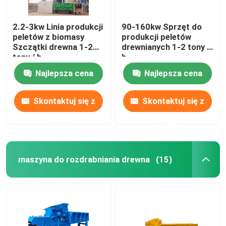
2.2-3kw Linia produkcji
90-160kw Sprzęt do
peletów z biomasy
produkcji peletów
Szczątki drewna 1-2
drewnianych 1-2 tony /
tony / h
h
Najlepsza cena
Najlepsza cena
Skontaktuj się z
Skontaktuj się z
nami
nami
maszyna do rozdrabniania drewna
(15)