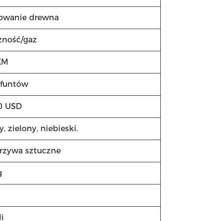
nowanie drewna
zność/gaz
KM
 funtów
0 USD
, zielony, niebieski.
orzywa sztuczne
g
li