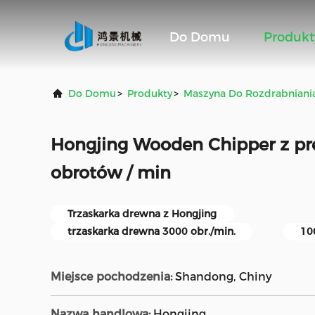
Do Domu
Produkt
Do Domu
>
Produkty
>
Maszyna Do Rozdrabniani
Hongjing Wooden Chipper z pr
obrotów / min
Trzaskarka drewna z Hongjing
trzaskarka drewna 3000 obr./min.
10
Miejsce pochodzenia:
Shandong, Chiny
Nazwa handlowa:
Hongjing