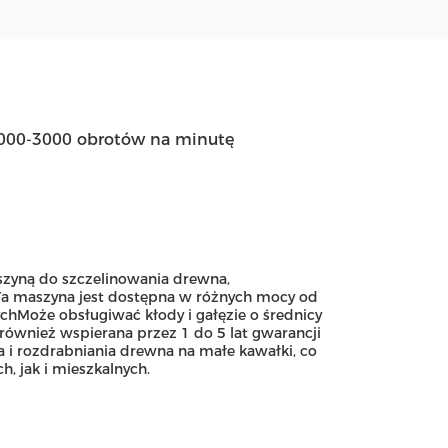
1000-3000 obrotów na minutę
szyną do szczelinowania drewna,
i.Ta maszyna jest dostępna w różnych mocy od
ychMoże obsługiwać kłody i gałęzie o średnicy
 również wspierana przez 1 do 5 lat gwarancji
 i rozdrabniania drewna na małe kawałki, co
, jak i mieszkalnych.