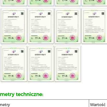
metry techniczne:
metry
Wartość