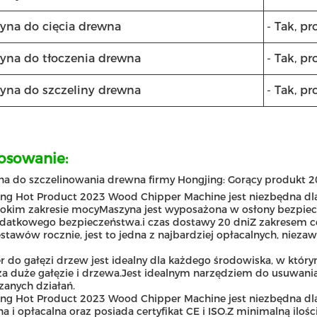
yna do cięcia drewna
- Tak, pr
yna do tłoczenia drewna
- Tak, pr
yna do szczeliny drewna
- Tak, pr
osowanie:
a do szczelinowania drewna firmy Hongjing: Gorący produkt 
ng Hot Product 2023 Wood Chipper Machine jest niezbędna dla
okim zakresie mocyMaszyna jest wyposażona w osłony bezpiec
odatkowego bezpieczeństwa.i czas dostawy 20 dniZ zakresem 
stawów rocznie, jest to jedna z najbardziej opłacalnych, ni
r do gałęzi drzew jest idealny dla każdego środowiska, w któr
a duże gałęzie i drzewa.Jest idealnym narzędziem do usuwania
anych działań.
ng Hot Product 2023 Wood Chipper Machine jest niezbędna dla
a i opłacalna oraz posiada certyfikat CE i ISO.Z minimalną ilo