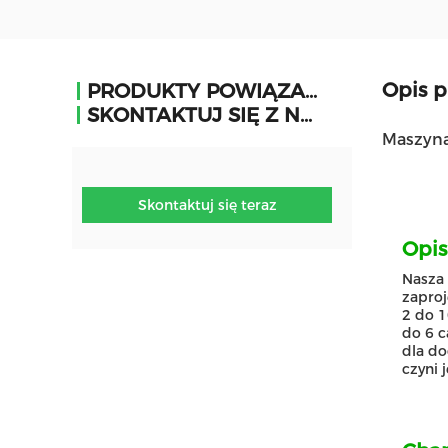
Opis 
PRODUKTY POWIĄZANE
SKONTAKTUJ SIĘ Z NAMI
Maszyna
Skontaktuj się teraz
Opis
Nasza 
zaproj
2 do 1
do 6 c
dla do
czyni 