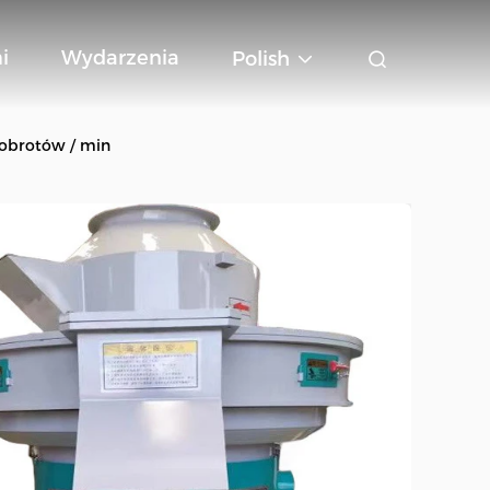
i
Wydarzenia
Polish
obrotów / min