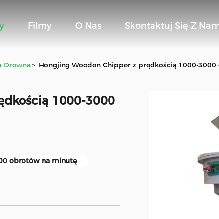
y
Filmy
O Nas
Skontaktuj Się Z Nam
a Drewna
>
Hongjing Wooden Chipper z prędkością 1000-3000 
ędkością 1000-3000
00 obrotów na minutę