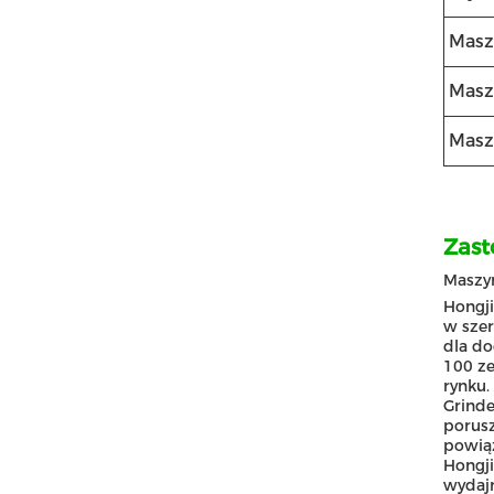
Masz
Masz
Masz
Zast
Maszyn
Hongji
w szer
dla d
100 ze
rynku.
Grinde
porusz
powiąz
Hongji
wydajn