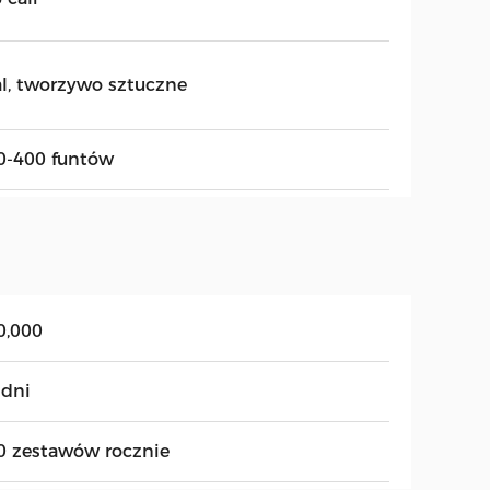
al, tworzywo sztuczne
0-400 funtów
0,000
 dni
0 zestawów rocznie