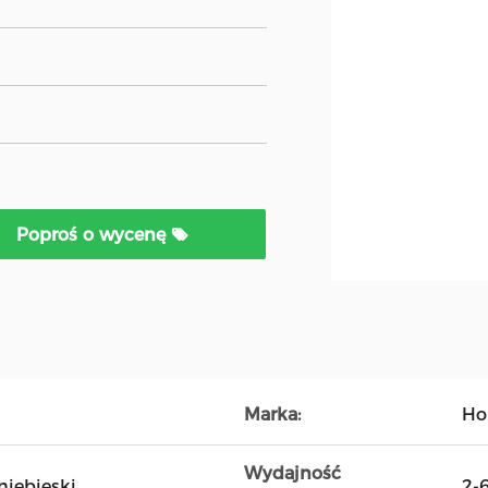
Poproś o wycenę
Marka:
Ho
Wydajność
niebieski
2-6