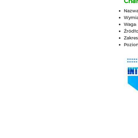
Char
Nazwa 
Wymiar
Waga: 
Źródło
Zakre
Poziom