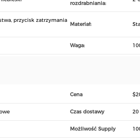
rozdrabniania:
twa, przycisk zatrzymania
Materiał:
St
Waga:
10
Cena
$2
towe
Czas dostawy
20
Możliwość Supply
10