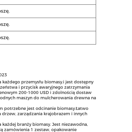
oszę.
oszę.
oszę.
2023
 każdego przemysłu biomasy.i jest dostępny
zeństwa i przycisk awaryjnego zatrzymania
cenowym 200-1000 USD i zdolnością dostaw
ezawodnych maszyn do mulcherowania drewna na
ym potrzebne jest odcinanie biomasy.Łatwo
 drzew, zarządzania krajobrazem i innych
 każdej branży biomasy. Jest niezawodna,
ścią zamówienia 1 zestaw, opakowanie