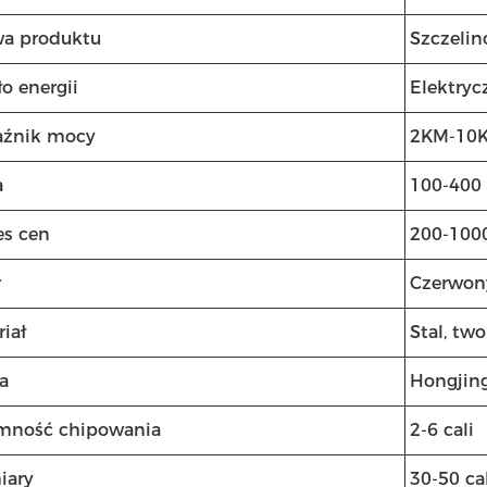
a produktu
Szczeli
o energii
Elektryc
źnik mocy
2KM-10
a
100-400
es cen
200-100
r
Czerwony
iał
Stal, tw
a
Hongjin
mność chipowania
2-6 cali
iary
30-50 ca