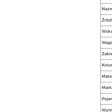
Nazw
Źródł
Wska
Wag
Zakr
Kolo
Mater
Mark
Poje
Wym