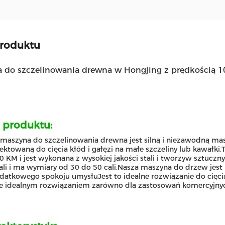
produktu
 do szczelinowania drewna w Hongjing z prędkością 
 produktu:
maszyna do szczelinowania drewna jest silną i niezawodną ma
ektowaną do cięcia kłód i gałęzi na małe szczeliny lub kawałk
0 KM i jest wykonana z wysokiej jakości stali i tworzyw sztuczn
ali i ma wymiary od 30 do 50 cali.Nasza maszyna do drzew jest
datkowego spokoju umysłuJest to idealne rozwiązanie do cięcia
je idealnym rozwiązaniem zarówno dla zastosowań komercyjnych