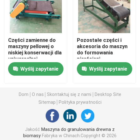
Przemysłowa maszyna do pelletu drzewnego
Linia do produkcji pelletu z biomasy
Części zamienne do
Pozostałe części i
maszyny pellowej o
akcesoria do maszyn
niskiej konserwacji dla
do formowania
Maszyna do pelletu paszowego
uniwersalnej
pierścieni
zgodności
Wyślij zapytanie
Wyślij zapytanie
maszyna do rozdrabniania drewna
Dom
O nas
Skontaktuj się z nami
Desktop Site
Kruszarka młotkowa
Sitemap
Polityka prywatności
Sprzęt do suszenia biomasy
Jakość
Maszyna do granulowania drewna z
Chłodnica pelletu
biomasy
Fabryka w Chinach.Copyright © 2026