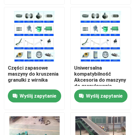
O nas
Wycieczka po fabryce
Kontrola jakości
Części zapasowe
Uniwersalna
maszyny do kruszenia
kompatybilność
Skontaktuj się z nami
granulki z wirnika
Akcesoria do maszyny
do granulowania
Nowości
Wyślij zapytanie
Wyślij zapytanie
Poproś o wycenę
Maszyna do granulowania drewna z biomasy