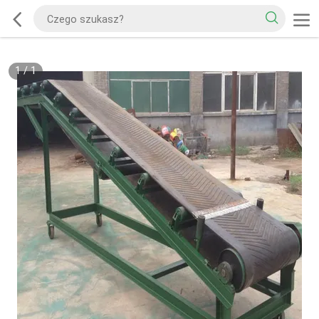
1
/
1