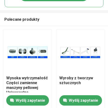
Polecane produkty
Do domu
Wysoka wytrzymałość
Wyroby z tworzyw
Części zamienne
sztucznych
maszyny pellowej
Produkty
Uniwersalna
kompatybilność
Wyślij zapytanie
Wyślij zapytanie
filmy